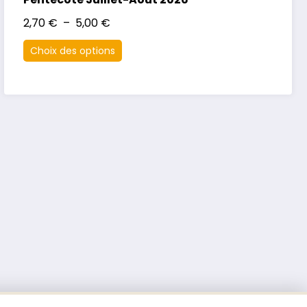
2,70
€
–
5,00
€
Choix des options