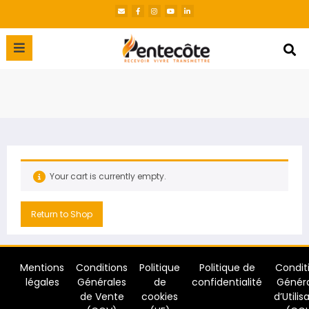
Your cart is currently empty.
Return to Shop
Mentions
Conditions
Politique
Politique de
Condit
légales
Générales
de
confidentialité
Génér
de Vente
cookies
d’Utilis