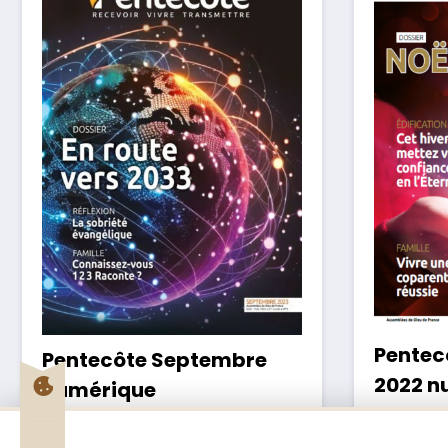
Pentec
Pentecôte Septembre
2022 n
numérique
2,50
€
2,50
€