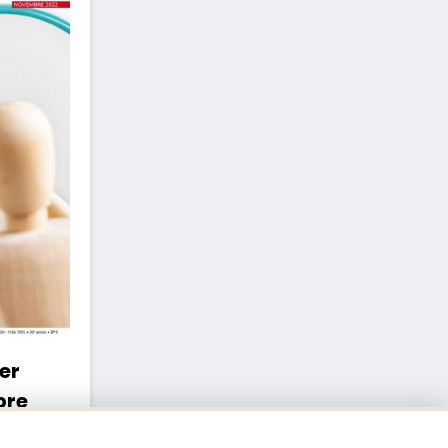
er
bre