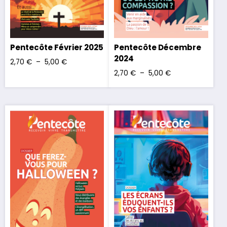
Pentecôte Février 2025
Pentecôte Décembre
2024
2,70
€
–
5,00
€
2,70
€
–
5,00
€