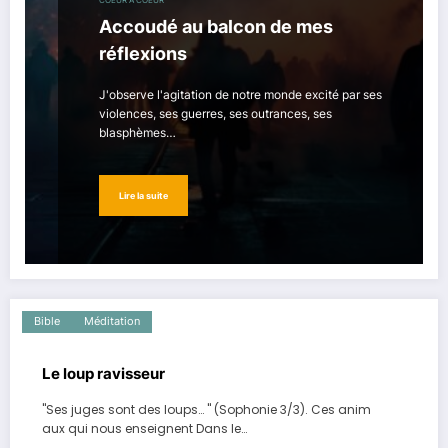
COEUR À COEUR
Accoudé au balcon de mes
réflexions
J'observe l'agitation de notre monde excité par ses
violences, ses guerres, ses outrances, ses
blasphèmes…
Lire la suite
Bible
Méditation
Le loup ravisseur
"Ses juges sont des loups… " (Sophonie 3/3). Ces anim
aux qui nous enseignent Dans le…