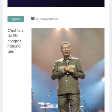
Eglise
0 Commentaires
C’est lors
du 98ᵉ
congrès
national
des