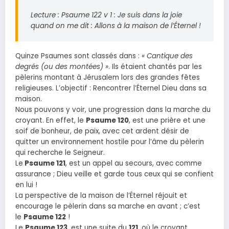
Lecture : Psaume 122 v 1 : Je suis dans la joie
quand on me dit : Allons à la maison de l’Éternel !
Quinze Psaumes sont classés dans :
« Cantique des
degrés (ou des montées) »
. Ils étaient chantés par les
pèlerins montant à Jérusalem lors des grandes fêtes
religieuses. L’objectif : Rencontrer l’Éternel Dieu dans sa
maison.
Nous pouvons y voir, une progression dans la marche du
croyant. En effet, le
Psaume 120
, est une prière et une
soif de bonheur, de paix, avec cet ardent désir de
quitter un environnement hostile pour l’âme du pèlerin
qui recherche le Seigneur.
Le
Psaume 121
, est un appel au secours, avec comme
assurance ; Dieu veille et garde tous ceux qui se confient
en lui !
La perspective de la maison de l’Éternel réjouit et
encourage le pèlerin dans sa marche en avant ; c’est
le
Psaume 122
!
Le
Psaume 123
, est une suite du
121
, où le croyant