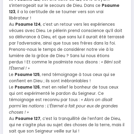
s’interrogeait sur le secours de Dieu. Dans ce
Psaume
123
, il a la certitude de se tourner vers son vrai
libérateur !
Au
Psaume 124
, c’est un retour vers les expériences
vécues avec Dieu. Le pèlerin prend conscience qu’il doit
sa délivrance à Dieu, et que sans lui il aurait été terrassé
par l’adversaire, ainsi que tous ses frères dans la foi.
Prenons-nous le temps de considérer notre vie à la
lumière de la grâce de Dieu ? Sans lui nous étions
perdus ! Et comme le psalmiste nous disons :
« Béni soit
l’Éternel ! »
Le
Psaume 125
, rend témoignage à tous ceux qui se
confient en Dieu ; ils sont inébranlables !
Le
Psaume 126
, met en relief le bonheur de tous ceux
qui ont expérimenté le pardon du Seigneur. Ce
témoignage est reconnu par tous :
« Alors on disait
parmi les nations : L’Éternel a fait pour eux de grandes
choses ! »
Au
Psaume 127
, c’est la tranquillité de l’enfant de Dieu,
qui ne s’agite plus au sujet des choses de la terre, mais il
sait que son Seigneur veille sur lui !