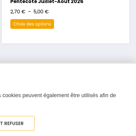
Pentecôte Juillet-Août 2026
2,70
€
–
5,00
€
Choix des options
 cookies peuvent également être utilisés afin de
T REFUSER
ons Générales d’Utilisation (CGU)