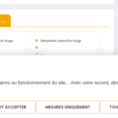
..
te-Augr
Benjamin Lamotte-Augr
Is
0
020
Numéros de 2019
12 Janvier 2019
ires au fonctionnement du site... Avec votre accord, des
UT ACCEPTER
MESURES UNIQUEMENT
TOU
Politique de cookies (UE)
Politique de confidentialité
Conditi