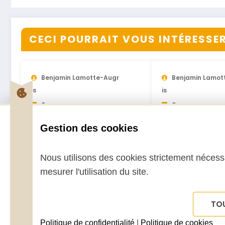
CECI POURRAIT VOUS INTÉRESSER.
Benjamin Lamotte-Augr
Benjamin Lamot
Is
Is
0
0
Numéros de 2021
Numéros de 2
Gestion des cookies
27 Janvier 2021
12 Janvier 2020
Nous utilisons des cookies strictement nécessa
mesurer l'utilisation du site.
TO
Mentions légales
Conditions Générales de Vente (CGV)
Politique de confidentialité
|
Politique de cookies