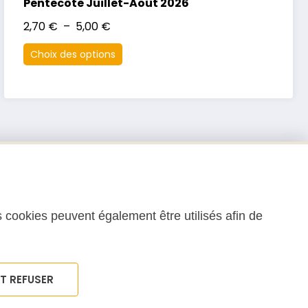
Pentecôte Juillet-Août 2026
2,70
€
–
5,00
€
Choix des options
 cookies peuvent également être utilisés afin de
T REFUSER
ons Générales d’Utilisation (CGU)