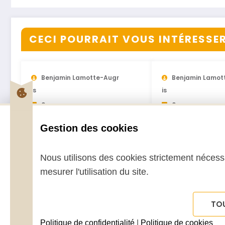
CECI POURRAIT VOUS INTÉRESSER.
Benjamin Lamotte-Augr
Benjamin Lamot
Is
Is
0
0
Numéros de 2021
Numéros de 2
Gestion des cookies
27 Janvier 2021
12 Janvier 2020
Nous utilisons des cookies strictement nécessa
mesurer l'utilisation du site.
TO
Mentions légales
Conditions Générales de Vente (CGV)
Politique de confidentialité
|
Politique de cookies