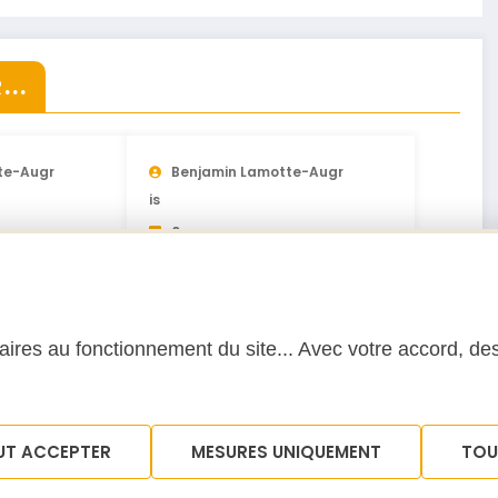
..
te-Augr
Benjamin Lamotte-Augr
Is
0
020
Numéros de 2019
12 Janvier 2019
ires au fonctionnement du site... Avec votre accord, des
UT ACCEPTER
MESURES UNIQUEMENT
TOU
Politique de cookies (UE)
Politique de confidentialité
Conditi