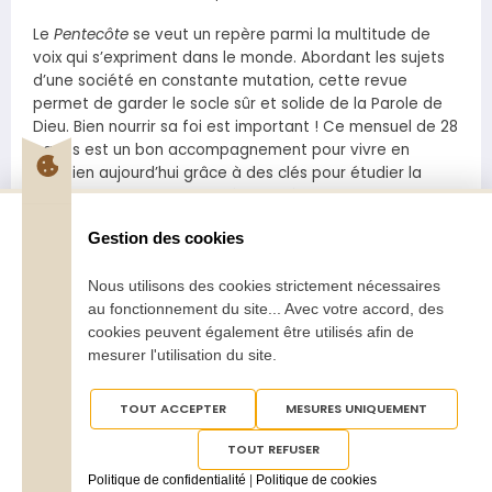
Le
Pentecôte
se veut un repère parmi la multitude de
voix qui s’expriment dans le monde. Abordant les sujets
d’une société en constante mutation, cette revue
permet de garder le socle sûr et solide de la Parole de
Dieu. Bien nourrir sa foi est important ! Ce mensuel de 28
pages est un bon accompagnement pour vivre en
chrétien aujourd’hui grâce à des clés pour étudier la
Bible mais aussi être inspiré pour témoigner de sa foi au
quotidien.
Gestion des cookies
Les thématiques et dossiers abordés sont conçus dans
un équilibre qui permet de faire réfléchir chaque lecteur
Nous utilisons des cookies strictement nécessaires
à la problématique mais aussi d’apporter des réponses
au fonctionnement du site... Avec votre accord, des
selon plusieurs points de vue professionnels et spirituels.
cookies peuvent également être utilisés afin de
mesurer l'utilisation du site.
TOUT ACCEPTER
MESURES UNIQUEMENT
TOUT REFUSER
Tous droits réservés
Pentecôte 2025
Politique de confidentialité
|
Politique de cookies