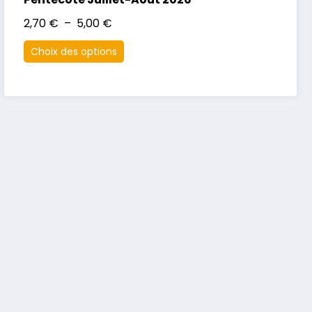
2,70
€
–
5,00
€
Choix des options