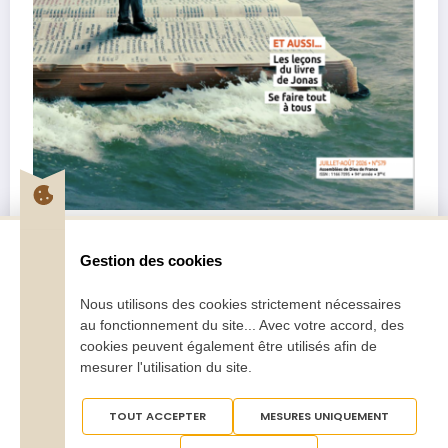
Pentecôte Juillet-Août 2026
2,70
€
–
5,00
€
Gestion des cookies
Choix des options
Nous utilisons des cookies strictement nécessaires
au fonctionnement du site... Avec votre accord, des
cookies peuvent également être utilisés afin de
mesurer l'utilisation du site.
TOUT ACCEPTER
MESURES UNIQUEMENT