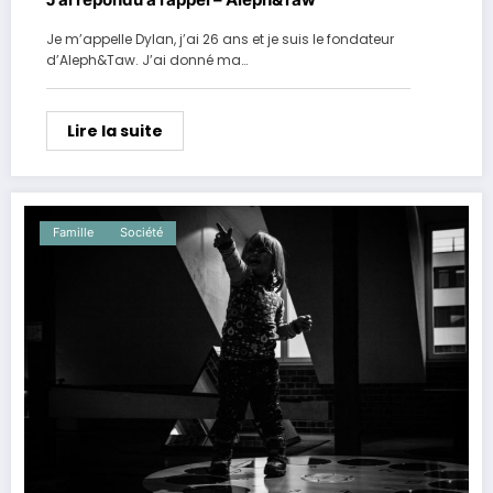
Je m’appelle Dylan, j’ai 26 ans et je suis le fondateur
d’Aleph&Taw. J’ai donné ma…
Lire la suite
Famille
Société